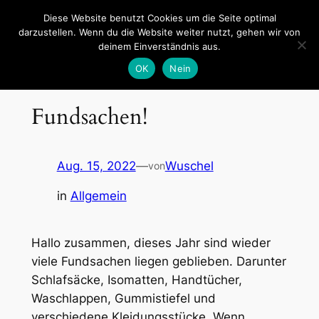
Zum
Diese Website benutzt Cookies um die Seite optimal
Inhalt
darzustellen. Wenn du die Website weiter nutzt, gehen wir von
Zeltlager Billigheim
deinem Einverständnis aus.
springen
OK
Nein
Fundsachen!
Aug. 15, 2022
—
Wuschel
von
in
Allgemein
Hallo zusammen, dieses Jahr sind wieder
viele Fundsachen liegen geblieben. Darunter
Schlafsäcke, Isomatten, Handtücher,
Waschlappen, Gummistiefel und
verschiedene Kleidungsstücke. Wenn