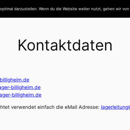
optimal darzustellen. Wenn du die Website weiter nutzt, gehen wir von
ite
Über uns
Teilnehmer
Galerien
Blogs
Nachricht
I
Kontaktdaten
billigheim.de
ager-billigheim.de
ager-billigheim.de
chtet verwendet einfach die eMail Adresse:
lagerleitung