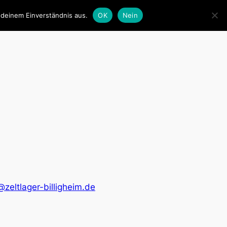
 deinem Einverständnis aus.
OK
Nein
mpressum
Datenschutzerklärung
Downloads
@zeltlager-billigheim.de