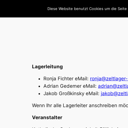
Zum
Diese Website benutzt Cookies um die Seite 
Inhalt
Zeltlager Billigheim
Startse
springen
Lagerleitung
Ronja Fichter eMail:
ronja@zeltlager-
Adrian Gedemer eMail:
adrian@zeltl
Jakob Großkinsky eMail:
jakob@zeltl
Wenn Ihr alle Lagerleiter anschreiben mö
Veranstalter