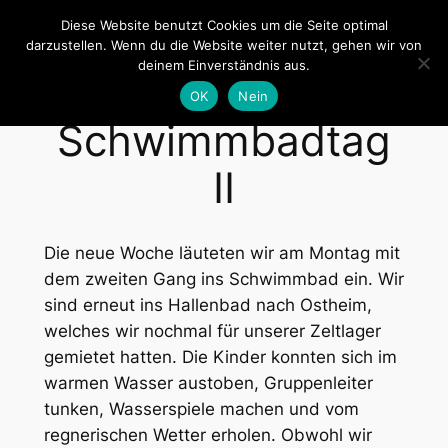
Zum
Diese Website benutzt Cookies um die Seite optimal
Inhalt
darzustellen. Wenn du die Website weiter nutzt, gehen wir von
Zeltlager Billigheim
deinem Einverständnis aus.
springen
OK
Nein
Schwimmbadtag
II
Die neue Woche läuteten wir am Montag mit
dem zweiten Gang ins Schwimmbad ein. Wir
sind erneut ins Hallenbad nach Ostheim,
welches wir nochmal für unserer Zeltlager
gemietet hatten. Die Kinder konnten sich im
warmen Wasser austoben, Gruppenleiter
tunken, Wasserspiele machen und vom
regnerischen Wetter erholen. Obwohl wir