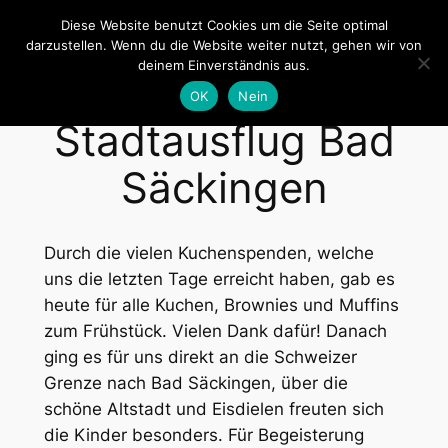
Zum
Diese Website benutzt Cookies um die Seite optimal
Inhalt
darzustellen. Wenn du die Website weiter nutzt, gehen wir von
Zeltlager Billigheim
deinem Einverständnis aus.
springen
OK
Nein
Stadtausflug Bad
Säckingen
Durch die vielen Kuchenspenden, welche
uns die letzten Tage erreicht haben, gab es
heute für alle Kuchen, Brownies und Muffins
zum Frühstück. Vielen Dank dafür! Danach
ging es für uns direkt an die Schweizer
Grenze nach Bad Säckingen, über die
schöne Altstadt und Eisdielen freuten sich
die Kinder besonders. Für Begeisterung