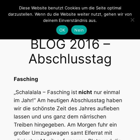
Zum
Diese Website benutzt Cookies um die Seite optimal
Inhalt
darzustellen. Wenn du die Website weiter nutzt, gehen wir von
Zeltlager Billigheim
deinem Einverständnis aus.
springen
OK
Nein
BLOG 2016 –
Abschlusstag
Fasching
„Schalalala – Fasching ist
nicht
nur einmal
im Jahr!“ Am heutigen Abschlusstag haben
wir die schönste Zeit des Jahres aufleben
lassen und uns ganz dem närrischen
Treiben hingegeben. Am Morgen fuhr ein
großer Umzugswagen samt Elferrat mit